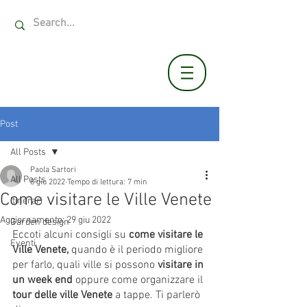
INFO@VILLASOLATIA.COM
+39 389.4441533
Post
All Posts
Paola Sartori
All Posts
8 giu 2022
Tempo di lettura: 7 min
Come visitare le Ville Venete
Itinerari
Aggiornamento:
29 giu 2022
Garden design
Eccoti alcuni consigli su 
come visitare le 
Eventi
Ville Venete,
 quando è il periodo migliore 
per farlo, quali ville si possono 
visitare in 
un week end
 oppure come organizzare il 
tour delle ville Venete
 a tappe. Ti parlerò 