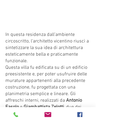
In questa residenza dall’ambiente 
circoscritto, l’architetto vicentino riuscì a 
sintetizzare la sua idea di architettura 
esteticamente bella e praticamente 
funzionale. 
Questa villa fu edificata su di un edificio 
preesistente e, per poter usufruire delle 
murature appartenenti alla precedente 
costruzione, fu progettata con una 
planimetria semplice e lineare. Gli 
affreschi interni, realizzati da 
Antonio 
Fasolo
 e 
Giambattista Zelotti
, due dei 
migliori allievi di Paolo Veronese, sono la 
fotografia delle usanze e dei costumi 
tipici dell’epoca e propongono la vita 
quotidiana dell’aristocrazia vicentina 